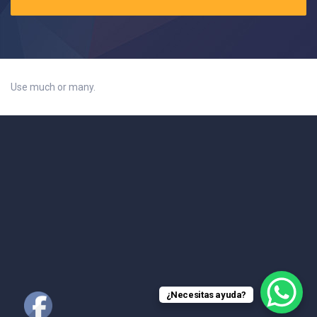
Use much or many.
¿Necesitas ayuda?